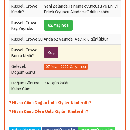
Russell Crowe
Yeni Zelandalı sinema oyuncusu ve En İyi
Kimdir?
Erkek Oyuncu Akademi Ödülü sahibi
Russell Crowe
62 Yaşında
Kaç Yaşında:
Russell Crowe Şu Anda 62 yaşında, 4 aylık, 0 günlüktür
Russell Crowe
Koç
Burcu Nedir?
Gelecek
07 Nisan 2027 Çarşamba
Doğum Günü:
Doğum Gününe
243 gün kaldı
Kalan Gün:
7 Nisan Günü Doğan Ünlü Kişiler Kimlerdir?
7 Nisan Günü Ölen Ünlü Kişiler Kimlerdir?
Twitter'da Paylaş
Facebook'ta Paylaş
WhatsApp'ta Paylaş