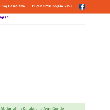
li Yaş Hesaplama
Bugün Kimin Doğum Günü
Öğren!
Abdürrahim Karakoç ile Aynı Günde