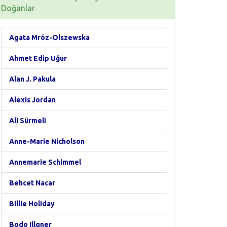
Doğanlar
Agata Mróz-Olszewska
Ahmet Edip Uğur
Alan J. Pakula
Alexis Jordan
Ali Sürmeli
Anne-Marie Nicholson
Annemarie Schimmel
Behcet Nacar
Billie Holiday
Bodo Illgner