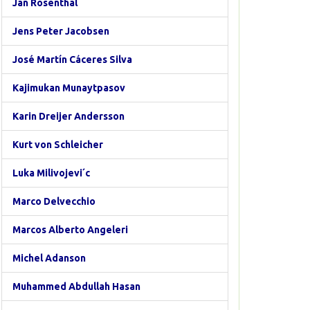
Jan Rosenthal
Jens Peter Jacobsen
José Martín Cáceres Silva
Kajimukan Munaytpasov
Karin Dreijer Andersson
Kurt von Schleicher
Luka Milivojevi´c
Marco Delvecchio
Marcos Alberto Angeleri
Michel Adanson
Muhammed Abdullah Hasan