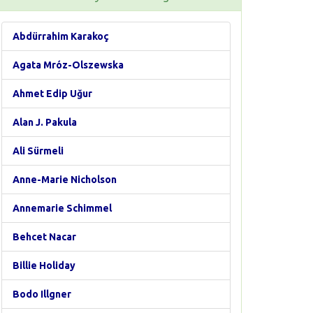
Abdürrahim Karakoç
Agata Mróz-Olszewska
Ahmet Edip Uğur
Alan J. Pakula
Ali Sürmeli
Anne-Marie Nicholson
Annemarie Schimmel
Behcet Nacar
Billie Holiday
Bodo Illgner