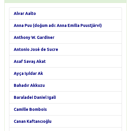
Alvar Aalto
Anna Puu (doğum adı: Anna Emilia Puustjärvi)
Anthony W. Gardiner
Antonio José de Sucre
Asaf Savaş Akat
Ayça Işıldar Ak
Bahadır Akkuzu
Baraladei Daniel Igali
Camille Bombois
Canan Kaftancıoğlu