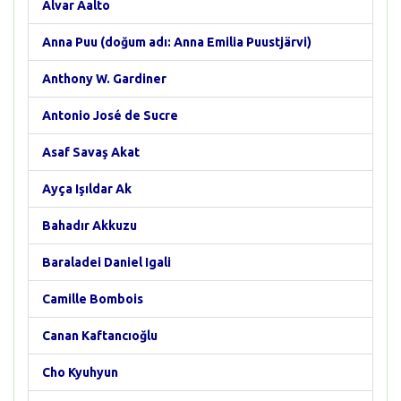
Alvar Aalto
Anna Puu (doğum adı: Anna Emilia Puustjärvi)
Anthony W. Gardiner
Antonio José de Sucre
Asaf Savaş Akat
Ayça Işıldar Ak
Bahadır Akkuzu
Baraladei Daniel Igali
Camille Bombois
Canan Kaftancıoğlu
Cho Kyuhyun