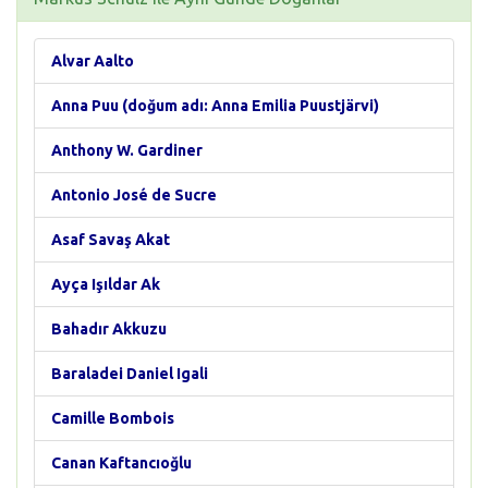
Alvar Aalto
Anna Puu (doğum adı: Anna Emilia Puustjärvi)
Anthony W. Gardiner
Antonio José de Sucre
Asaf Savaş Akat
Ayça Işıldar Ak
Bahadır Akkuzu
Baraladei Daniel Igali
Camille Bombois
Canan Kaftancıoğlu