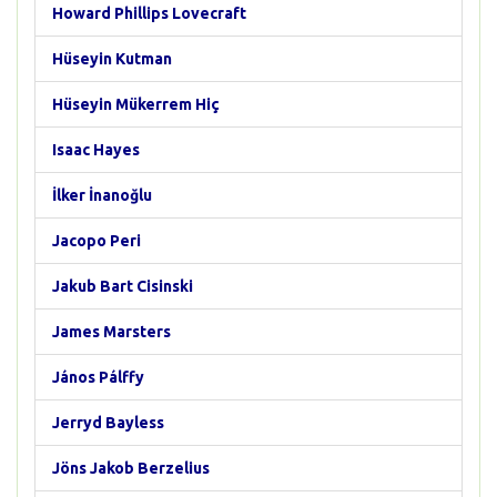
Howard Phillips Lovecraft
Hüseyin Kutman
Hüseyin Mükerrem Hiç
Isaac Hayes
İlker İnanoğlu
Jacopo Peri
Jakub Bart Cisinski
James Marsters
János Pálffy
Jerryd Bayless
Jöns Jakob Berzelius