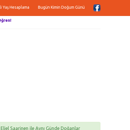
li Yaş Hesaplama
Bugün Kimin Doğum Günü
Öğren!
Eliel Saarinen ile Aynı Günde Doğanlar