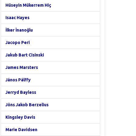
Hüseyin Mükerrem Hiç
Isaac Hayes
İlker İnanoğlu
Jacopo Peri
Jakub Bart Cisinski
James Marsters
János Pálffy
Jerryd Bayless
Jöns Jakob Berzelius
Kingsley Davis
Marie Davidsen