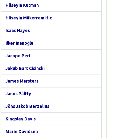
Hüseyin Kutman
Hüseyin Mükerrem Hiç
Isaac Hayes
İlker İnanoğlu
Jacopo Peri
Jakub Bart Cisinski
James Marsters
János Pálffy
Jöns Jakob Berzelius
Kingsley Davis
Marie Davidsen