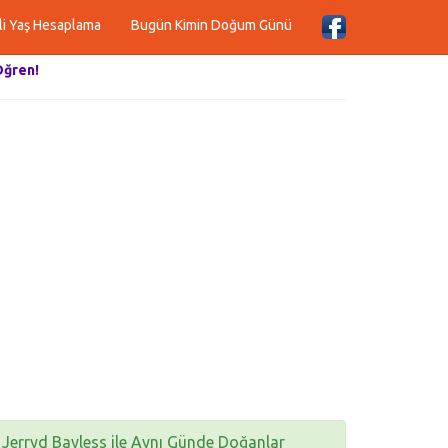
li Yaş Hesaplama
Bugün Kimin Doğum Günü
Öğren!
Jerryd Bayless ile Aynı Günde Doğanlar