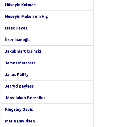
Hüseyin Kutman
Hüseyin Mükerrem Hiç
Isaac Hayes
İlker İnanoğlu
Jakub Bart Cisinski
James Marsters
János Pálffy
Jerryd Bayless
Jöns Jakob Berzelius
Kingsley Davis
Marie Davidsen