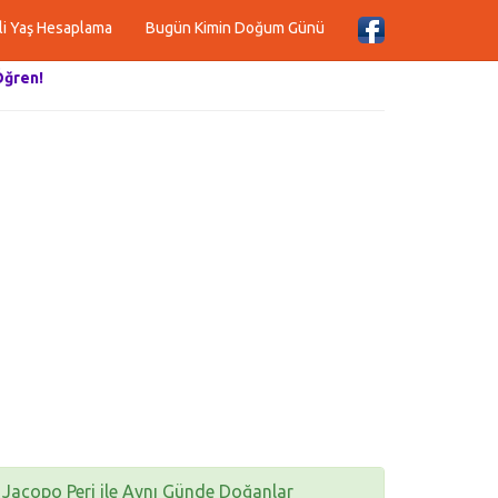
li Yaş Hesaplama
Bugün Kimin Doğum Günü
Öğren!
Jacopo Peri ile Aynı Günde Doğanlar