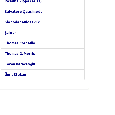
Rosalba Pippa (Arisa)
Salvatore Quasimodo
Slobodan Milosevi´c
Şahruh
Thomas Corneille
Thomas G. Morris
Toron Karacaoğlu
Ümit Efekan