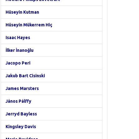
Hüseyin Kutman
Hüseyin Mükerrem Hiç
Isaac Hayes
İlker İnanoğlu
Jacopo Peri
Jakub Bart Cisinski
James Marsters
János Pálffy
Jerryd Bayless
Kingsley Davis