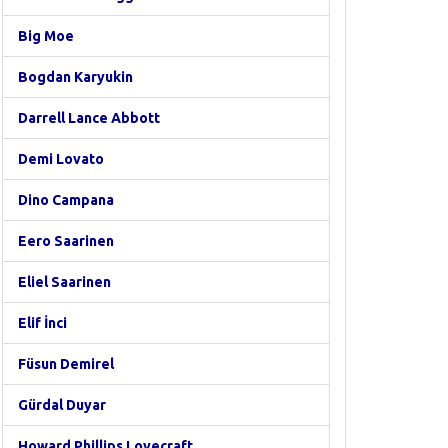
Big Moe
Bogdan Karyukin
Darrell Lance Abbott
Demi Lovato
Dino Campana
Eero Saarinen
Eliel Saarinen
Elif İnci
Füsun Demirel
Gürdal Duyar
Howard Phillips Lovecraft