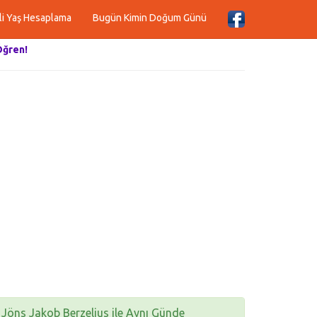
li Yaş Hesaplama
Bugün Kimin Doğum Günü
Öğren!
Jöns Jakob Berzelius ile Aynı Günde