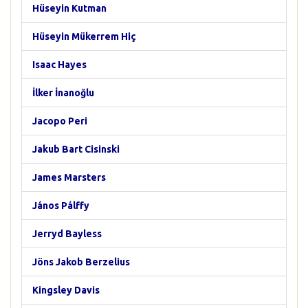
Hüseyin Kutman
Hüseyin Mükerrem Hiç
Isaac Hayes
İlker İnanoğlu
Jacopo Peri
Jakub Bart Cisinski
James Marsters
János Pálffy
Jerryd Bayless
Jöns Jakob Berzelius
Kingsley Davis