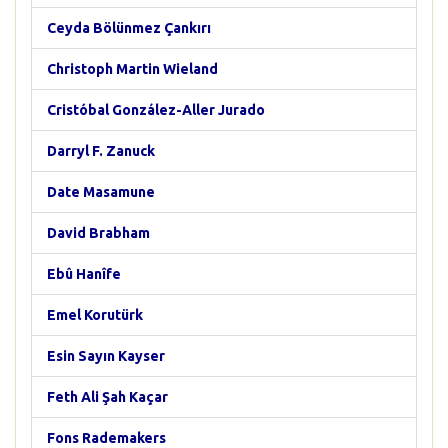
Ceyda Bölünmez Çankırı
Christoph Martin Wieland
Cristóbal González-Aller Jurado
Darryl F. Zanuck
Date Masamune
David Brabham
Ebû Hanîfe
Emel Korutürk
Esin Sayın Kayser
Feth Ali Şah Kaçar
Fons Rademakers