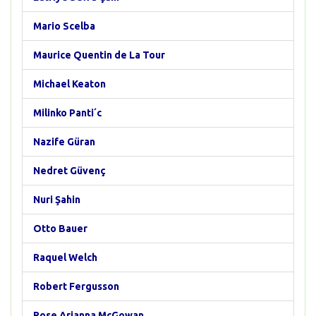
Mario Scelba
Maurice Quentin de La Tour
Michael Keaton
Milinko Panti´c
Nazife Güran
Nedret Güvenç
Nuri Şahin
Otto Bauer
Raquel Welch
Robert Fergusson
Rose Arianna McGowan