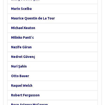
Mario Scelba
Maurice Quentin de La Tour
Michael Keaton
Milinko Panti´c
Nazife Güran
Nedret Güvenç
Nuri Şahin
Otto Bauer
Raquel Welch
Robert Fergusson
Rose Arianna McGowan