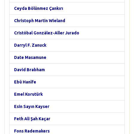
Ceyda Bölünmez Çankırı
Christoph Martin Wieland
Cristóbal González-Aller Jurado
Darryl F. Zanuck
Date Masamune
David Brabham
Ebû Hanîfe
Emel Korutürk
Esin Sayın Kayser
Feth Ali Şah Kaçar
Fons Rademakers