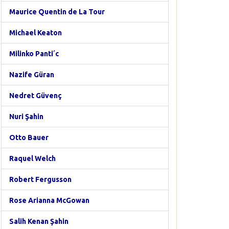
Maurice Quentin de La Tour
Michael Keaton
Milinko Panti´c
Nazife Güran
Nedret Güvenç
Nuri Şahin
Otto Bauer
Raquel Welch
Robert Fergusson
Rose Arianna McGowan
Salih Kenan Şahin