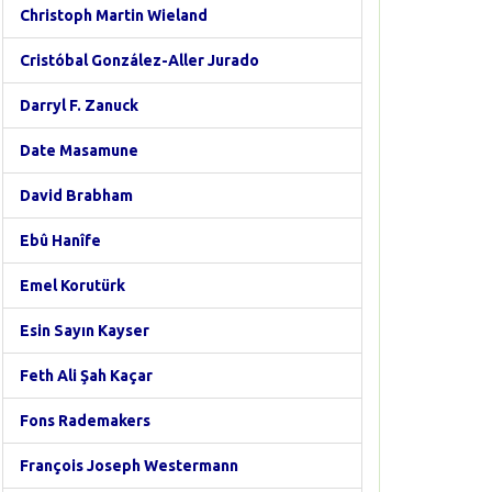
Christoph Martin Wieland
Cristóbal González-Aller Jurado
Darryl F. Zanuck
Date Masamune
David Brabham
Ebû Hanîfe
Emel Korutürk
Esin Sayın Kayser
Feth Ali Şah Kaçar
Fons Rademakers
François Joseph Westermann