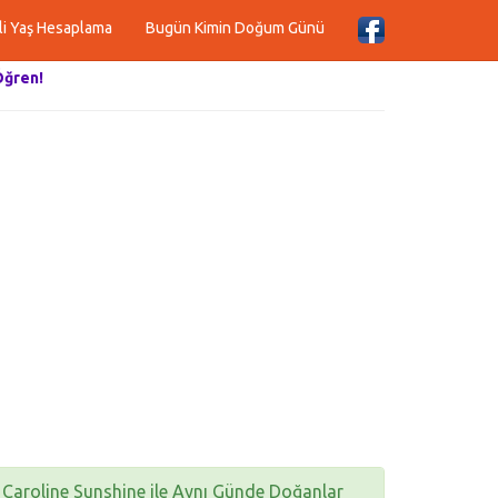
li Yaş Hesaplama
Bugün Kimin Doğum Günü
Öğren!
Caroline Sunshine ile Aynı Günde Doğanlar