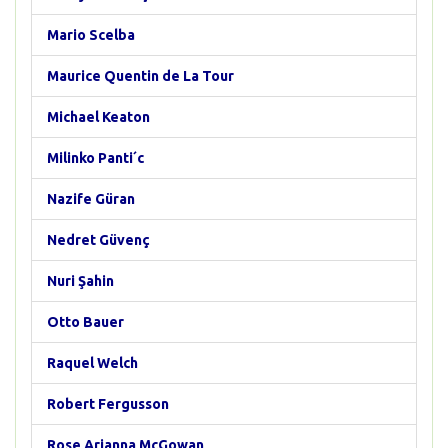
Mario Scelba
Maurice Quentin de La Tour
Michael Keaton
Milinko Panti´c
Nazife Güran
Nedret Güvenç
Nuri Şahin
Otto Bauer
Raquel Welch
Robert Fergusson
Rose Arianna McGowan