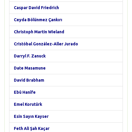
Caspar David Friedrich
Ceyda Bölünmez Çankırı
Christoph Martin Wieland
Cristóbal González-Aller Jurado
Darryl F. Zanuck
Date Masamune
David Brabham
Ebû Hanîfe
Emel Korutürk
Esin Sayın Kayser
Feth Ali Şah Kaçar