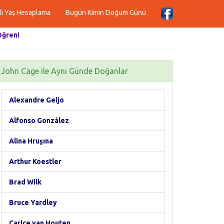
li Yaş Hesaplama
Bugün Kimin Doğum Günü
Öğren!
John Cage ile Aynı Günde Doğanlar
Alexandre Geijo
Alfonso González
Alina Hruşına
Arthur Koestler
Brad Wilk
Bruce Yardley
Carice van Houten