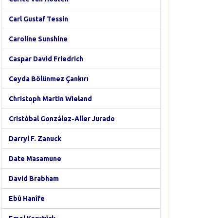
Carl Gustaf Tessin
Caroline Sunshine
Caspar David Friedrich
Ceyda Bölünmez Çankırı
Christoph Martin Wieland
Cristóbal González-Aller Jurado
Darryl F. Zanuck
Date Masamune
David Brabham
Ebû Hanîfe