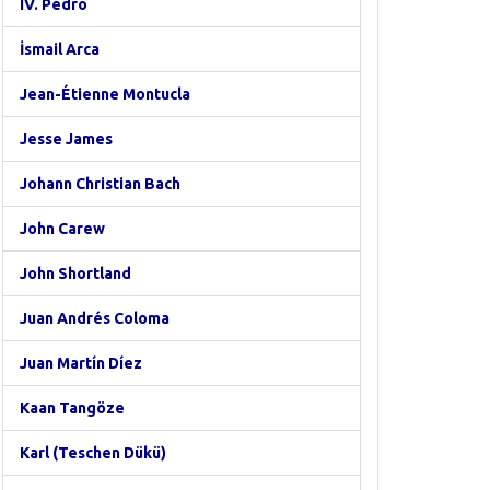
IV. Pedro
İsmail Arca
Jean-Étienne Montucla
Jesse James
Johann Christian Bach
John Carew
John Shortland
Juan Andrés Coloma
Juan Martín Díez
Kaan Tangöze
Karl (Teschen Dükü)