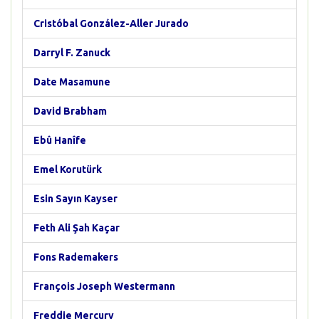
Cristóbal González-Aller Jurado
Darryl F. Zanuck
Date Masamune
David Brabham
Ebû Hanîfe
Emel Korutürk
Esin Sayın Kayser
Feth Ali Şah Kaçar
Fons Rademakers
François Joseph Westermann
Freddie Mercury