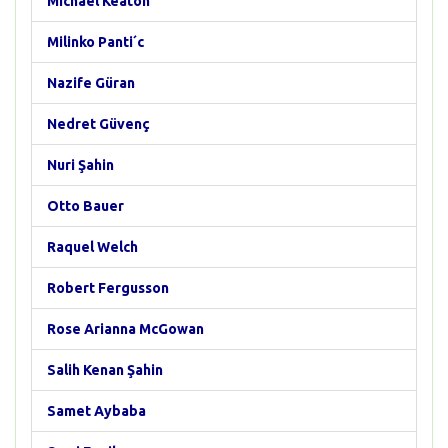
Michael Keaton
Milinko Panti´c
Nazife Güran
Nedret Güvenç
Nuri Şahin
Otto Bauer
Raquel Welch
Robert Fergusson
Rose Arianna McGowan
Salih Kenan Şahin
Samet Aybaba