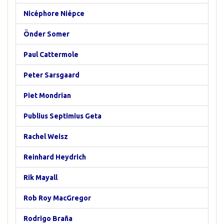
Nicéphore Niépce
Önder Somer
Paul Cattermole
Peter Sarsgaard
Piet Mondrian
Publius Septimius Geta
Rachel Weisz
Reinhard Heydrich
Rik Mayall
Rob Roy MacGregor
Rodrigo Braña