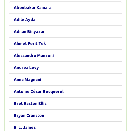
Aboubakar Kamara
Adile Ayda
Adnan Binyazar
Ahmet Ferit Tek
Alessandro Manzoni
Andrea Levy
Anna Magnani
Antoine César Becquerel
Bret Easton Ellis
Bryan Cranston
E. L. James