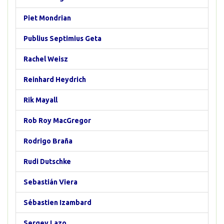
Piet Mondrian
Publius Septimius Geta
Rachel Weisz
Reinhard Heydrich
Rik Mayall
Rob Roy MacGregor
Rodrigo Braña
Rudi Dutschke
Sebastián Viera
Sébastien Izambard
Sergey Lazo