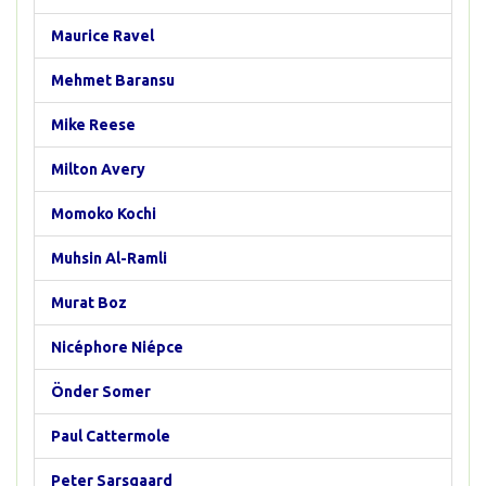
Maurice Ravel
Mehmet Baransu
Mike Reese
Milton Avery
Momoko Kochi
Muhsin Al-Ramli
Murat Boz
Nicéphore Niépce
Önder Somer
Paul Cattermole
Peter Sarsgaard