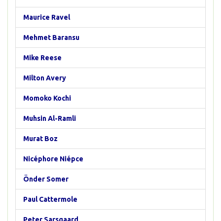
Maurice Ravel
Mehmet Baransu
Mike Reese
Milton Avery
Momoko Kochi
Muhsin Al-Ramli
Murat Boz
Nicéphore Niépce
Önder Somer
Paul Cattermole
Peter Sarsgaard