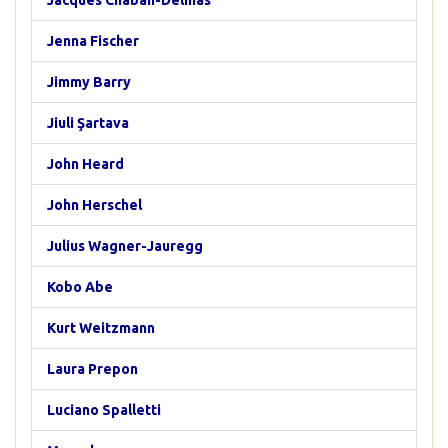
Jacques Chaban-Delmas
Jenna Fischer
Jimmy Barry
Jiuli Şartava
John Heard
John Herschel
Julius Wagner-Jauregg
Kobo Abe
Kurt Weitzmann
Laura Prepon
Luciano Spalletti