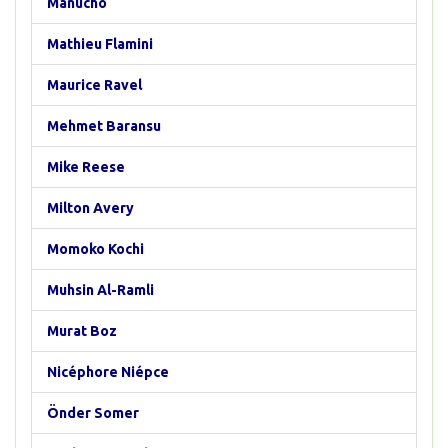
Manucho
Mathieu Flamini
Maurice Ravel
Mehmet Baransu
Mike Reese
Milton Avery
Momoko Kochi
Muhsin Al-Ramli
Murat Boz
Nicéphore Niépce
Önder Somer