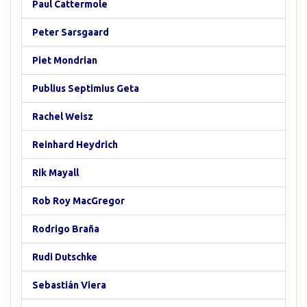
Paul Cattermole
Peter Sarsgaard
Piet Mondrian
Publius Septimius Geta
Rachel Weisz
Reinhard Heydrich
Rik Mayall
Rob Roy MacGregor
Rodrigo Braña
Rudi Dutschke
Sebastián Viera