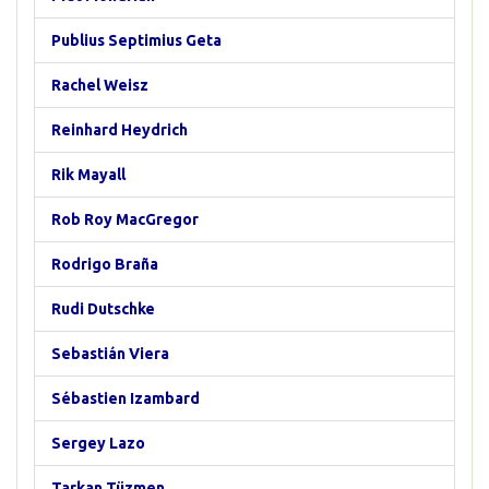
Publius Septimius Geta
Rachel Weisz
Reinhard Heydrich
Rik Mayall
Rob Roy MacGregor
Rodrigo Braña
Rudi Dutschke
Sebastián Viera
Sébastien Izambard
Sergey Lazo
Tarkan Tüzmen