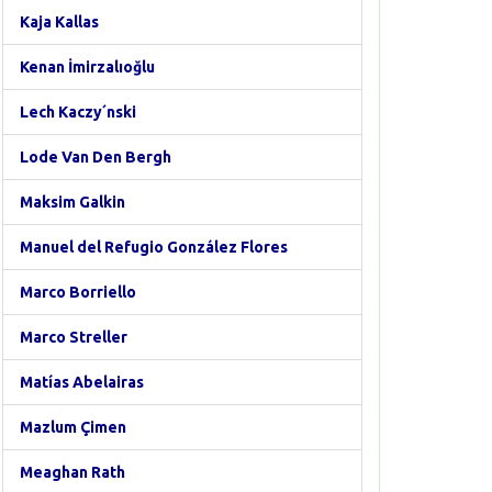
Kaja Kallas
Kenan İmirzalıoğlu
Lech Kaczy´nski
Lode Van Den Bergh
Maksim Galkin
Manuel del Refugio González Flores
Marco Borriello
Marco Streller
Matías Abelairas
Mazlum Çimen
Meaghan Rath