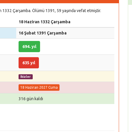
an 1332 Çarşamba. Ölümü 1391, 59 yaşında vefat etmiştir.
18 Haziran 1332 Çarşamba
16 Şubat 1391 Çarşamba
694. yıl
635 yıl
İkizler
18 Haziran 2027 Cuma
316 gün kaldı