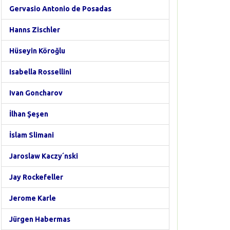
Gervasio Antonio de Posadas
Hanns Zischler
Hüseyin Köroğlu
Isabella Rossellini
Ivan Goncharov
İlhan Şeşen
İslam Slimani
Jaroslaw Kaczy´nski
Jay Rockefeller
Jerome Karle
Jürgen Habermas