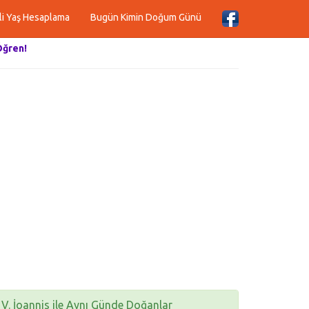
li Yaş Hesaplama
Bugün Kimin Doğum Günü
Öğren!
V. İoannis ile Aynı Günde Doğanlar