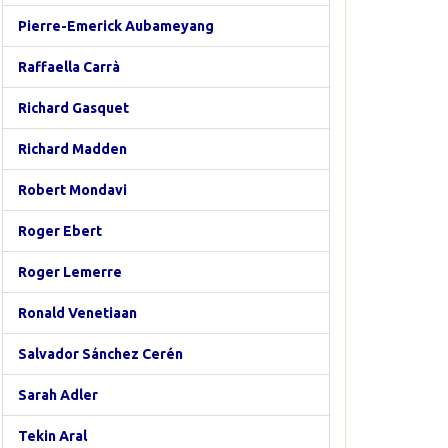
Pierre-Emerick Aubameyang
Raffaella Carrà
Richard Gasquet
Richard Madden
Robert Mondavi
Roger Ebert
Roger Lemerre
Ronald Venetiaan
Salvador Sánchez Cerén
Sarah Adler
Tekin Aral