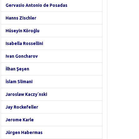
Gervasio Antonio de Posadas
Hanns Zischler
Hüseyin Köroğlu
Isabella Rossellini
Ivan Goncharov
İlhan Şeşen
İslam Slimani
Jaroslaw Kaczy´nski
Jay Rockefeller
Jerome Karle
Jürgen Habermas