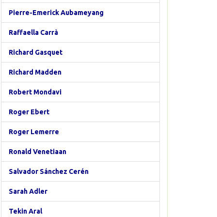
Pierre-Emerick Aubameyang
Raffaella Carrà
Richard Gasquet
Richard Madden
Robert Mondavi
Roger Ebert
Roger Lemerre
Ronald Venetiaan
Salvador Sánchez Cerén
Sarah Adler
Tekin Aral