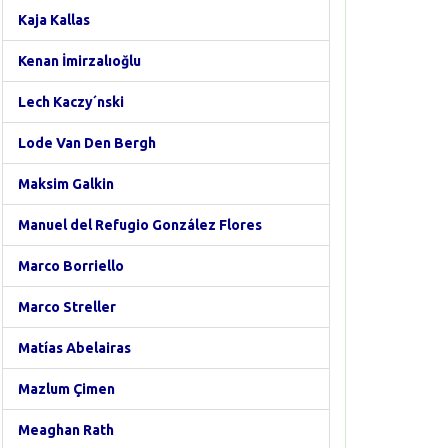
Kaja Kallas
Kenan İmirzalıoğlu
Lech Kaczy´nski
Lode Van Den Bergh
Maksim Galkin
Manuel del Refugio González Flores
Marco Borriello
Marco Streller
Matías Abelairas
Mazlum Çimen
Meaghan Rath