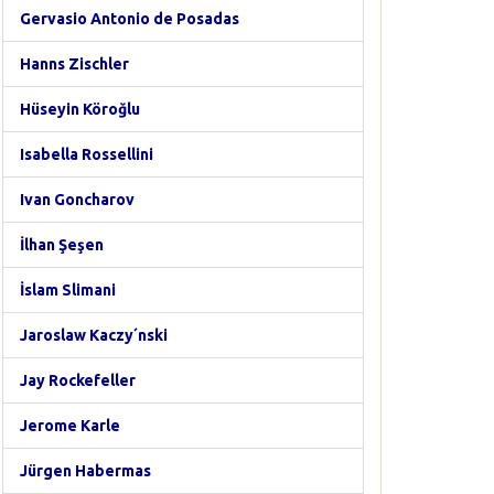
Gervasio Antonio de Posadas
Hanns Zischler
Hüseyin Köroğlu
Isabella Rossellini
Ivan Goncharov
İlhan Şeşen
İslam Slimani
Jaroslaw Kaczy´nski
Jay Rockefeller
Jerome Karle
Jürgen Habermas