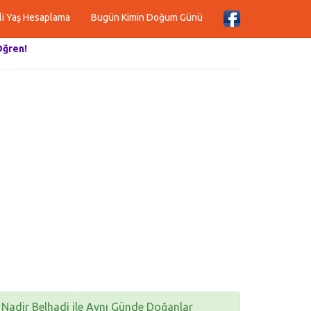
li Yaş Hesaplama
Bugün Kimin Doğum Günü
Öğren!
Nadir Belhadj ile Aynı Günde Doğanlar