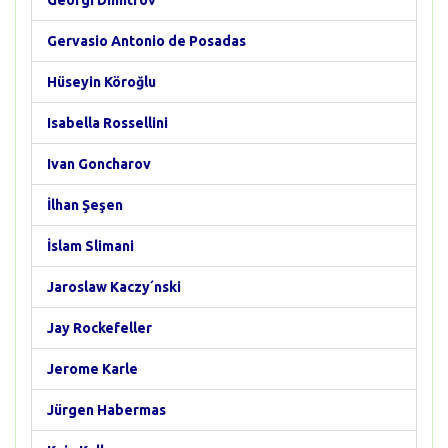
Georgi Dimitrov
Gervasio Antonio de Posadas
Hüseyin Köroğlu
Isabella Rossellini
Ivan Goncharov
İlhan Şeşen
İslam Slimani
Jaroslaw Kaczy´nski
Jay Rockefeller
Jerome Karle
Jürgen Habermas