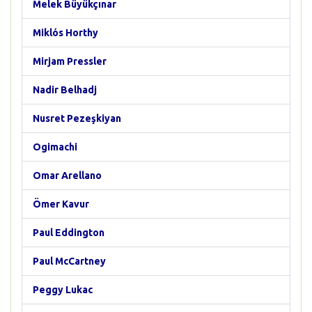
Melek Büyükçınar
Miklós Horthy
Mirjam Pressler
Nadir Belhadj
Nusret Pezeşkiyan
Ogimachi
Omar Arellano
Ömer Kavur
Paul Eddington
Paul McCartney
Peggy Lukac