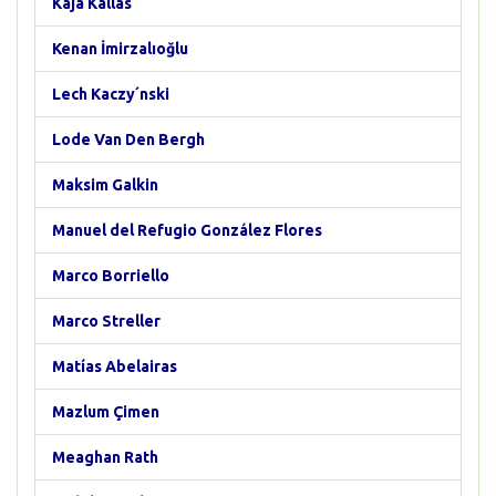
Kaja Kallas
Kenan İmirzalıoğlu
Lech Kaczy´nski
Lode Van Den Bergh
Maksim Galkin
Manuel del Refugio González Flores
Marco Borriello
Marco Streller
Matías Abelairas
Mazlum Çimen
Meaghan Rath