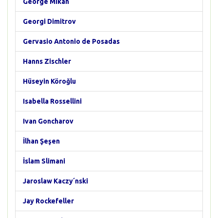
George Mikan
Georgi Dimitrov
Gervasio Antonio de Posadas
Hanns Zischler
Hüseyin Köroğlu
Isabella Rossellini
Ivan Goncharov
İlhan Şeşen
İslam Slimani
Jaroslaw Kaczy´nski
Jay Rockefeller