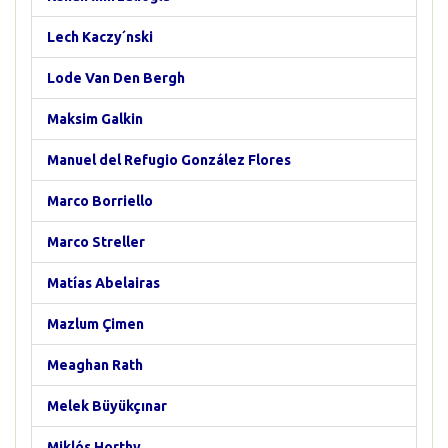
Lech Kaczy´nski
Lode Van Den Bergh
Maksim Galkin
Manuel del Refugio González Flores
Marco Borriello
Marco Streller
Matías Abelairas
Mazlum Çimen
Meaghan Rath
Melek Büyükçınar
Miklós Horthy