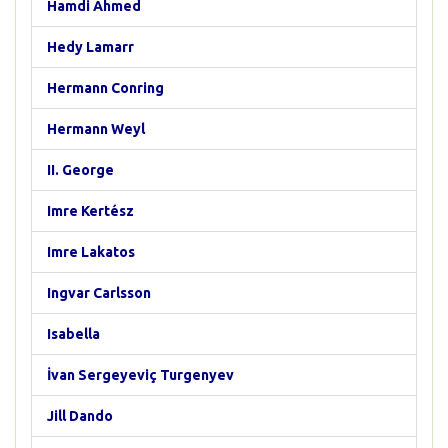
Hamdi Ahmed
Hedy Lamarr
Hermann Conring
Hermann Weyl
II. George
Imre Kertész
Imre Lakatos
Ingvar Carlsson
Isabella
İvan Sergeyeviç Turgenyev
Jill Dando