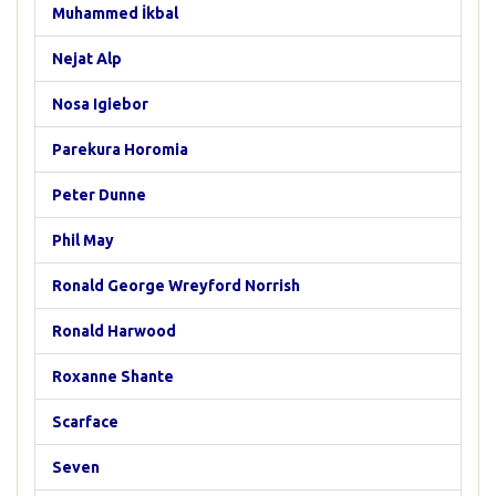
Muhammed İkbal
Nejat Alp
Nosa Igiebor
Parekura Horomia
Peter Dunne
Phil May
Ronald George Wreyford Norrish
Ronald Harwood
Roxanne Shante
Scarface
Seven