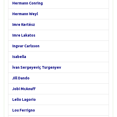
Hermann Conring
Hermann Weyl
Imre Kertész
Imre Lakatos
Ingvar Carlsson
Isabella
İvan Sergeyeviç Turgenyev
Jill Dando
Jobi McAnuff
Lelio Lagorio
Lou Ferrigno