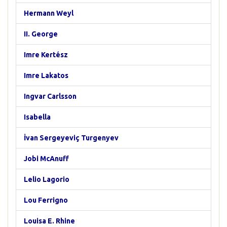
Hermann Weyl
II. George
Imre Kertész
Imre Lakatos
Ingvar Carlsson
Isabella
İvan Sergeyeviç Turgenyev
Jobi McAnuff
Lelio Lagorio
Lou Ferrigno
Louisa E. Rhine