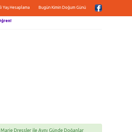
li Yaş Hesaplama
Bugün Kimin Doğum Günü
Öğren!
Marie Dressler ile Aynı Günde Doğanlar