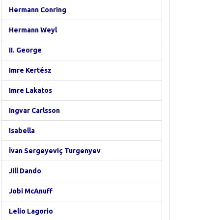
Hermann Conring
Hermann Weyl
II. George
Imre Kertész
Imre Lakatos
Ingvar Carlsson
Isabella
İvan Sergeyeviç Turgenyev
Jill Dando
Jobi McAnuff
Lelio Lagorio