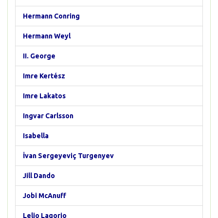
Hermann Conring
Hermann Weyl
II. George
Imre Kertész
Imre Lakatos
Ingvar Carlsson
Isabella
İvan Sergeyeviç Turgenyev
Jill Dando
Jobi McAnuff
Lelio Lagorio