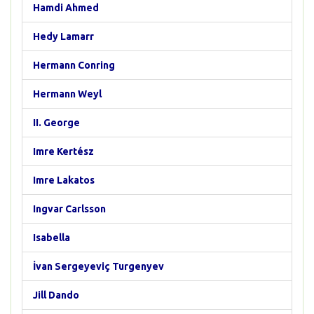
Hamdi Ahmed
Hedy Lamarr
Hermann Conring
Hermann Weyl
II. George
Imre Kertész
Imre Lakatos
Ingvar Carlsson
Isabella
İvan Sergeyeviç Turgenyev
Jill Dando