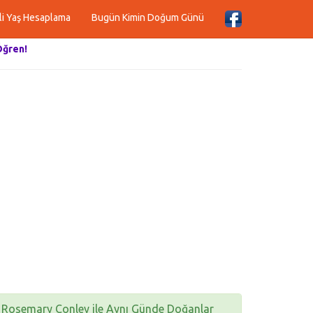
li Yaş Hesaplama
Bugün Kimin Doğum Günü
Öğren!
Rosemary Conley ile Aynı Günde Doğanlar