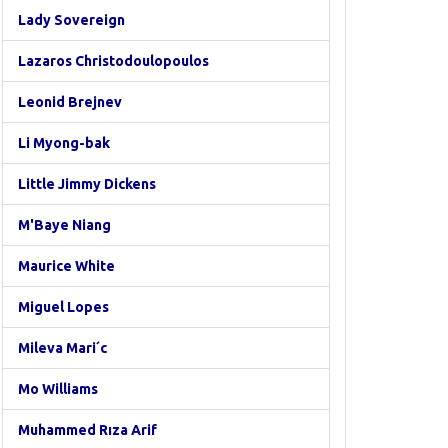
Lady Sovereign
Lazaros Christodoulopoulos
Leonid Brejnev
Li Myong-bak
Little Jimmy Dickens
M'Baye Niang
Maurice White
Miguel Lopes
Mileva Mari´c
Mo Williams
Muhammed Rıza Arif