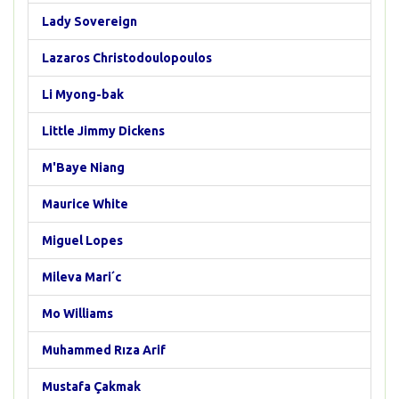
Lady Sovereign
Lazaros Christodoulopoulos
Li Myong-bak
Little Jimmy Dickens
M'Baye Niang
Maurice White
Miguel Lopes
Mileva Mari´c
Mo Williams
Muhammed Rıza Arif
Mustafa Çakmak