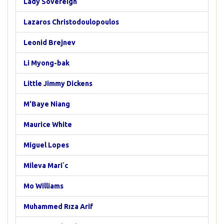
Lady Sovereign
Lazaros Christodoulopoulos
Leonid Brejnev
Li Myong-bak
Little Jimmy Dickens
M'Baye Niang
Maurice White
Miguel Lopes
Mileva Mari´c
Mo Williams
Muhammed Rıza Arif