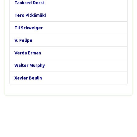
Tankred Dorst
Tero Pitkämäki
Til Schweiger
V. Felipe
Verda Erman
Walter Murphy
Xavier Beulin