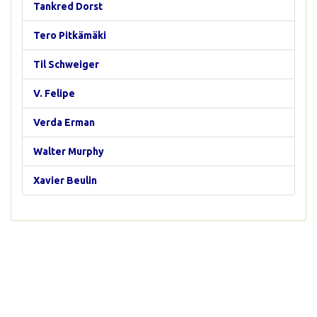
Tankred Dorst
Tero Pitkämäki
Til Schweiger
V. Felipe
Verda Erman
Walter Murphy
Xavier Beulin