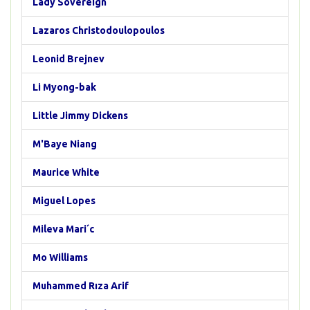
Lady Sovereign
Lazaros Christodoulopoulos
Leonid Brejnev
Li Myong-bak
Little Jimmy Dickens
M'Baye Niang
Maurice White
Miguel Lopes
Mileva Mari´c
Mo Williams
Muhammed Rıza Arif