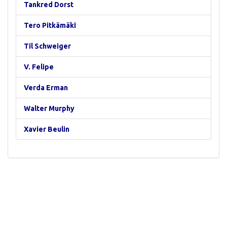
Tankred Dorst
Tero Pitkämäki
Til Schweiger
V. Felipe
Verda Erman
Walter Murphy
Xavier Beulin