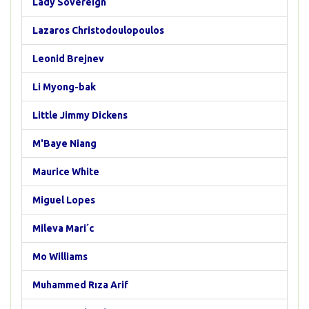
Lady Sovereign
Lazaros Christodoulopoulos
Leonid Brejnev
Li Myong-bak
Little Jimmy Dickens
M'Baye Niang
Maurice White
Miguel Lopes
Mileva Mari´c
Mo Williams
Muhammed Rıza Arif