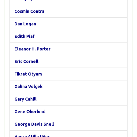
Cosmin Contra
Dan Logan
Edith Piaf
Eleanor H. Porter
Eric Cornell
Fikret Otyam
Galina Volçek
Gary Cahill
Gene Okerlund
George Davis Snell
Hasan Atilla Uğur