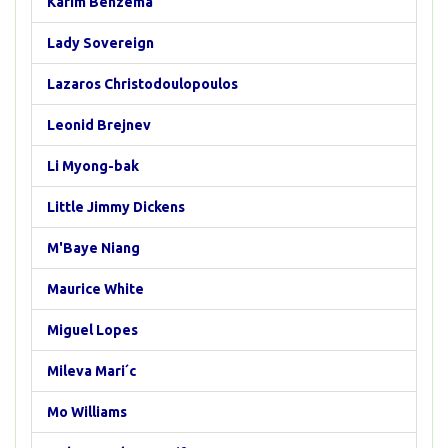
Karim Benzema
Lady Sovereign
Lazaros Christodoulopoulos
Leonid Brejnev
Li Myong-bak
Little Jimmy Dickens
M'Baye Niang
Maurice White
Miguel Lopes
Mileva Mari´c
Mo Williams