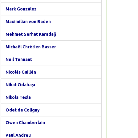
Mark González
Maximilian von Baden
Mehmet Serhat Karadağ
Michaël Chrétien Basser
Neil Tennant
Nicolás Guillén
Nihat Odabaşı
Nikola Tesla
Odet de Coligny
Owen Chamberlain
Paul Andreu