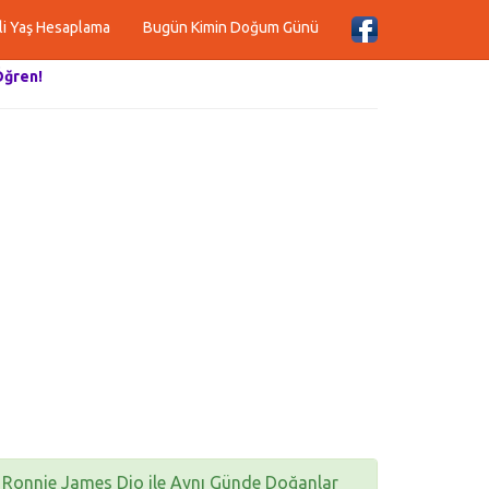
li Yaş Hesaplama
Bugün Kimin Doğum Günü
Öğren!
Ronnie James Dio ile Aynı Günde Doğanlar