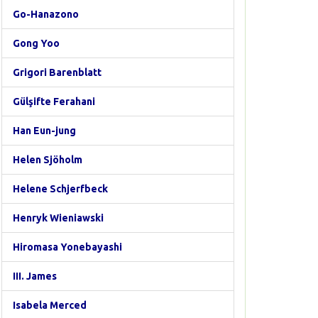
Go-Hanazono
Gong Yoo
Grigori Barenblatt
Gülşifte Ferahani
Han Eun-jung
Helen Sjöholm
Helene Schjerfbeck
Henryk Wieniawski
Hiromasa Yonebayashi
III. James
Isabela Merced