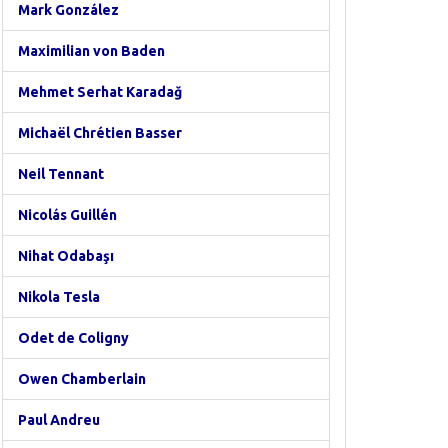
Mark González
Maximilian von Baden
Mehmet Serhat Karadağ
Michaël Chrétien Basser
Neil Tennant
Nicolás Guillén
Nihat Odabaşı
Nikola Tesla
Odet de Coligny
Owen Chamberlain
Paul Andreu