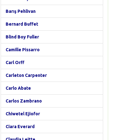
Barış Pehlivan
Bernard Buffet
Blind Boy Fuller
Camille Pissarro
Carl Orff
Carleton Carpenter
Carlo Abate
Carlos Zambrano
Chiwetel Ejiofor
Ciara Everard
Claudia Leitte