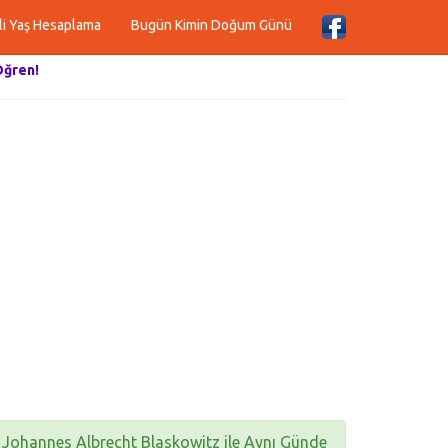
li Yaş Hesaplama
Bugün Kimin Doğum Günü
Öğren!
Johannes Albrecht Blaskowitz ile Aynı Günde