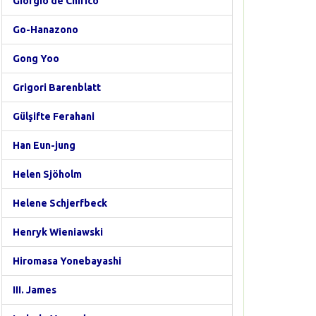
Giorgio de Chirico
Go-Hanazono
Gong Yoo
Grigori Barenblatt
Gülşifte Ferahani
Han Eun-jung
Helen Sjöholm
Helene Schjerfbeck
Henryk Wieniawski
Hiromasa Yonebayashi
III. James