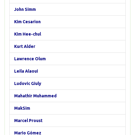
John Simm
Kim Cesarion
Kim Hee-chul
Kurt Alder
Lawrence Olum
Leila Alaoui
Ludovic Giuly
Mahathir Muhammed
MakSim
Marcel Proust
Mario Gómez