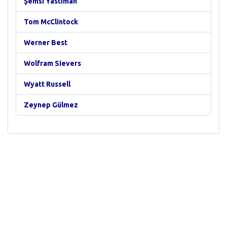
Şemsi Yastıman
Tom McClintock
Werner Best
Wolfram Sievers
Wyatt Russell
Zeynep Gülmez