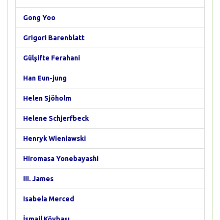
Gong Yoo
Grigori Barenblatt
Gülşifte Ferahani
Han Eun-jung
Helen Sjöholm
Helene Schjerfbeck
Henryk Wieniawski
Hiromasa Yonebayashi
III. James
Isabela Merced
İsmail Köybaşı