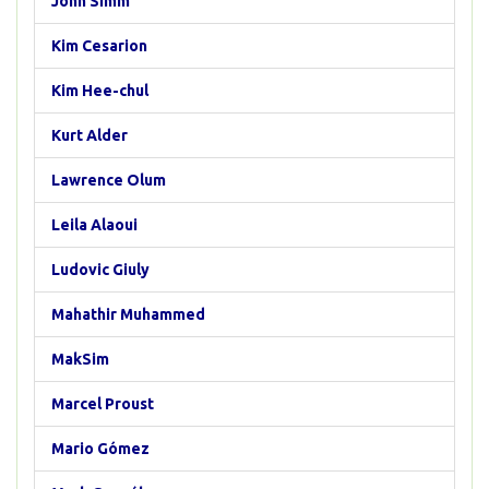
John Simm
Kim Cesarion
Kim Hee-chul
Kurt Alder
Lawrence Olum
Leila Alaoui
Ludovic Giuly
Mahathir Muhammed
MakSim
Marcel Proust
Mario Gómez