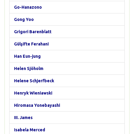
Go-Hanazono
Gong Yoo
Grigori Barenblatt
Gülşifte Ferahani
Han Eun-jung
Helen Sjöholm
Helene Schjerfbeck
Henryk Wieniawski
Hiromasa Yonebayashi
III. James
Isabela Merced