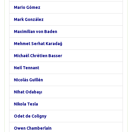
Mario Gómez
Mark González
Maximilian von Baden
Mehmet Serhat Karadağ
Michaël Chrétien Basser
Neil Tennant
Nicolás Guillén
Nihat Odabaşı
Nikola Tesla
Odet de Coligny
Owen Chamberlain