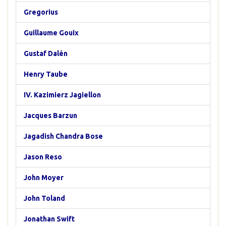
Gregorius
Guillaume Gouix
Gustaf Dalén
Henry Taube
IV. Kazimierz Jagiellon
Jacques Barzun
Jagadish Chandra Bose
Jason Reso
John Moyer
John Toland
Jonathan Swift