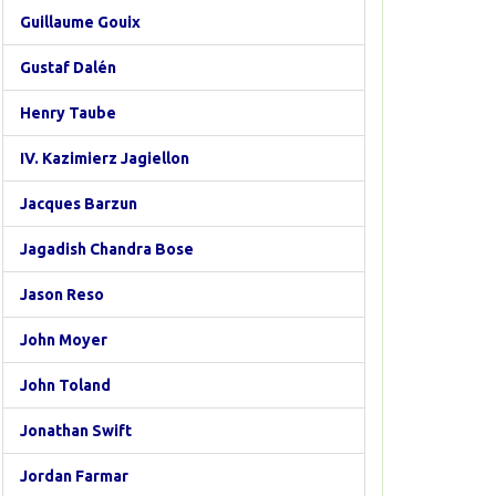
Guillaume Gouix
Gustaf Dalén
Henry Taube
IV. Kazimierz Jagiellon
Jacques Barzun
Jagadish Chandra Bose
Jason Reso
John Moyer
John Toland
Jonathan Swift
Jordan Farmar