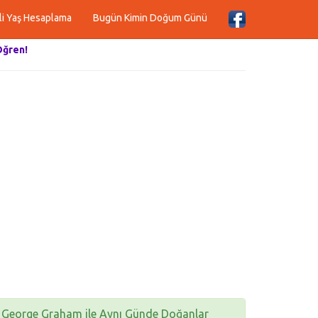
li Yaş Hesaplama
Bugün Kimin Doğum Günü
Öğren!
George Graham ile Aynı Günde Doğanlar